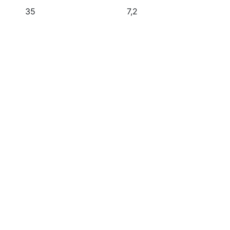
35
7,2
Am Schildchen 21
D-
e-
Geschäftsbedingungen
Ga