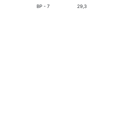
BP - 7
29,3
Musikhaus ANTON OHG
Tel.: +49 2208 3538
Impressum / Datenschutzerklärung