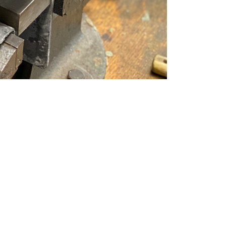
53859 Niederkassel-Rheidt
mail:
musik@meister-anton.de
rantie und Gewährleistung