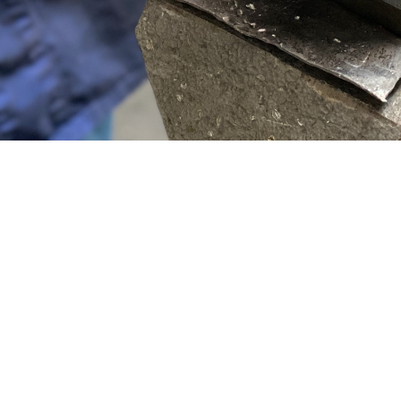
Am Schildchen 21
D-
e-
Geschäftsbedingungen
Ga